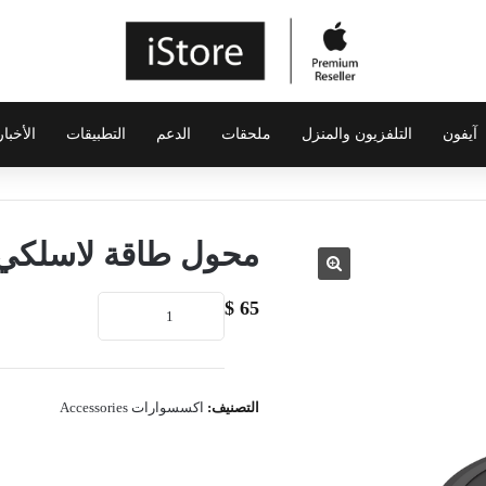
آيفون
التلفزيون والمنزل
ملحقات
الدعم
التطبيقات
الأخبار
محول طاقة لاسلكي BOOST↑CHARGE
كمية
$
65
محول
طاقة
لاسلكي
BOOST↑CHARGE™
التصنيف:
اكسسوارات Accessories