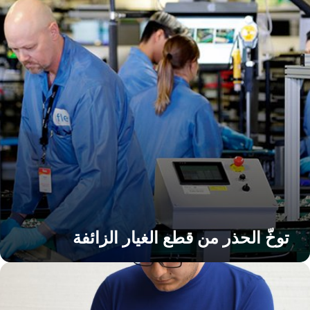
طع
لغيار
لزائفة
توخّ الحذر من قطع الغيار الزائفة
نبدأ
صلاح
لك