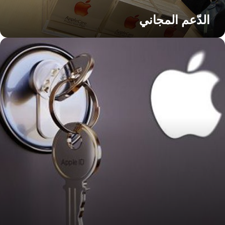
الدّعم المجاني
ل
سيت
لمة
ر
Appl
I؟