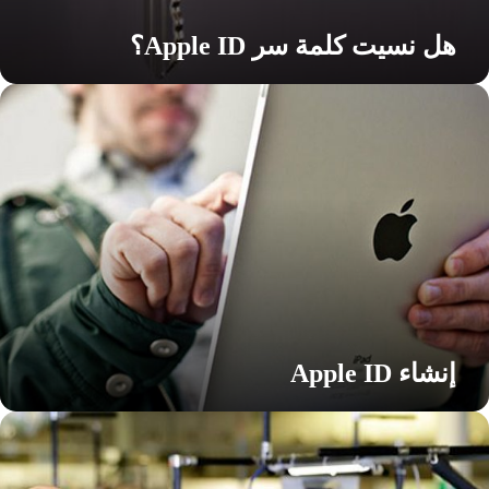
هل نسيت كلمة سر Apple ID؟
نشاء
Appl
I
إنشاء Apple ID
وخّ
لحذر
ن