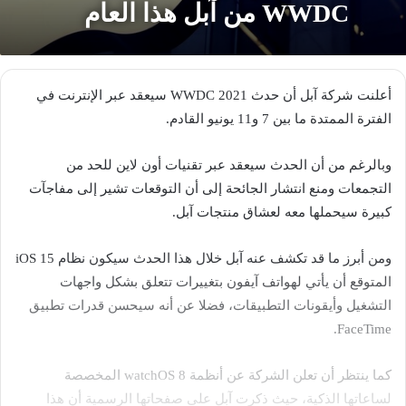
WWDC من آبل هذا العام
أعلنت شركة آبل أن حدث WWDC 2021 سيعقد عبر الإنترنت في
الفترة الممتدة ما بين 7 و11 يونيو القادم.
وبالرغم من أن الحدث سيعقد عبر تقنيات أون لاين للحد من
التجمعات ومنع انتشار الجائحة إلى أن التوقعات تشير إلى مفاجآت
كبيرة سيحملها معه لعشاق منتجات آبل.
ومن أبرز ما قد تكشف عنه آبل خلال هذا الحدث سيكون نظام iOS 15
المتوقع أن يأتي لهواتف آيفون بتغييرات تتعلق بشكل واجهات
التشغيل وأيقونات التطبيقات، فضلا عن أنه سيحسن قدرات تطبيق
FaceTime.
كما ينتظر أن تعلن الشركة عن أنظمة watchOS 8 المخصصة
لساعاتها الذكية، حيث ذكرت آبل على صفحاتها الرسمية أن هذا