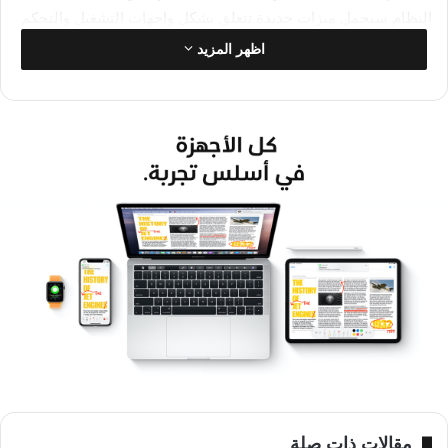
النظام سيحمل ميزات جديدة تتعلق بشكل واجهات التشغيل والتحكم
بالساعات عبر الأوامر الصوتية.
اظهر المزيد
ويتوقع أن يظهر خلال الحدث أيضا نظام macOS 12 الجديد الذي
سيركز على الحواسب المجهزة بمعالجات М1 من آبل، والذي سيمنح
الحواسب المحمولة عددا من الميزات الجديدة مثل تطبيق Wallet،
وميزة تعتمد Touch ID لنظام المصادقة الثنائية لفتح الملفات أو
بيانات الحاسب، فضلا عن ميزات أمان جديدة، وميزات لزيادة التحكم
بواجهات التشغيل في الأجهزة.
آبل
آيباد
آيفون
نظام iOS
مقالات ذات صلة