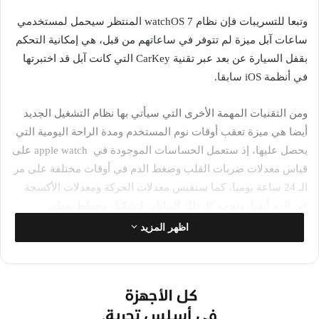
وتبعا للتسريبات فإن نظام watchOS 7 المنتظر سيحمل لمستخدمي
ساعات آبل ميزة لم تتوفر في ساعاتهم من قبل، هي إمكانية التحكم
بقفل السيارة عن بعد عبر تقنية CarKey التي كانت آبل قد اختبرتها
في أنظمة iOS سابقا.
ومن التقنيات المهمة الأخرى التي سيأتي بها نظام التشغيل الجديد
أيضا هي ميزة تعقب أوقات نوم المستخدم ومدة الراحة اليومية التي
يحصل عليها، إذ ستعمل الحساسات الموجودة في apple watch على
قياس معدلات ضربات القلب وضغط الدم في أوقات مختلفة على مر
الـ 24 ساعة يوميا، كما ستقيس معدلات الحركة ومعدلات الأكسجة
في الدم أيضا، وتجمع كل تلك البيانات لتشكيل مخطط يعطي
المستخدم تفاصيل عن معدلات الراحة والنوم والنشاط.
اظهر المزيد
وكما في أنظمة التشغيل السابقة لهذه الساعات في حال رصدت
الحساسات ارتفاعا غير طبيعي في معدلات ضغط الدم أو معدل
نبضات القلب ستعطي المستخدم تحذيرا ليتوجه إلى الطبيب.