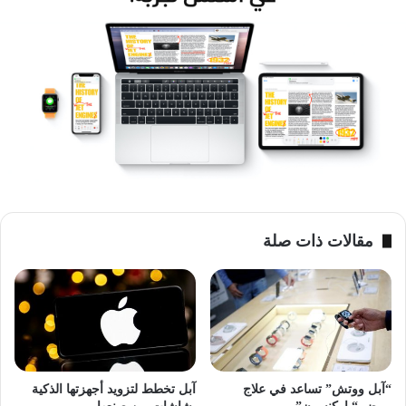
ومن المفترض أن يأتي watchOS 7 أيضا بميزات تسمح للآباء بالتحكم
بالوقت الذي يقضيه أبناؤهم في استعمال التطبيقات الموجودة على
ساعاتهم وهواتفهم الذكية، وميزات تسمح بالتحكم بواجهات التشغيل
الخاصة بـ apple watch.
آبل ووتش
مقالات ذات صلة
“آبل ووتش” تساعد في علاج
آبل تخطط لتزويد أجهزتها الذكية