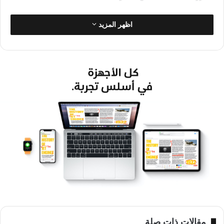
اظهر المزيد
وستعمل الأجهزة الجديدة بمعالجات Apple A17 Bionic الحديثة،
وستزود بذواكر داخلية تتراوح سعتها ما بين 256 غيابايت و2 تيرابايت،
أما بطارياتها فستتراوح سعتها على الأغلب ما بين 3200 و4000 ميلي
أمبير.
وستحصل هواتف iPhone 15 وiPhone 15 Max على كاميرا أساسية
مقالات ذات صلة