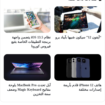
مزدوجة العدسة بدقة (12+12) ميابيكسل فيها مستشعر LiDAR، أما
هواتف iPhone 15 Pro وiPhone 15 Pro Max فستزود بكاميرات ثلاثية
العدسة بدقة (48+12+12) ميغابيكسل، ومجهزة بمستشعر LiDAR
أيضا.
آبل
آيفون
“آيفون 12” سيكون شبيها بآيباد برو
نظام iOS 13.5 يتضمن واجهة
برمجة التطبيقات الخاصة بتتبع
فيروس كورونا
هاتف iPhone 12 قادم بأربعة
آبل تحدث MacBook Pro بلوحة
إصدارات مختلفة
مفاتيح Magic Keyboard وضعف
سعة التخزين