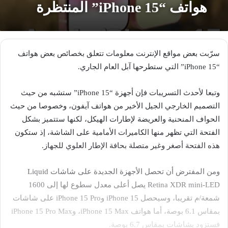
هواتف “iPhone 15” المنتظرة
سرّبت بعض مواقع الإنترنت معلومات تتعلق بخصائص بعض هواتف
“iPhone 15” التي ستطرحها آبل العام الجاري.
وتبعا لأحدث التسريبات فإن أجهزة “iPhone 15” ستشبه من حيث
التصميم الخارجي الجيل الأخير من هواتف آيفون، وخصوصا من حيث
الحواف المنحنية والعريضة لإطارات الهيكل، لكنها ستتميز بشكل
الفتحة التي تظهر منها الكاميرات الأمامية على الشاشة، إذ ستكون
هذه الفتحة أصغر وغير متصلة بحافة الإطار العلوي للجهاز.
ومن المفترض أن تحصل الأجهزة الجديدة على شاشات Liquid
Retina XDR mini-LED يصل أعلى معدل سطوع لها إلى 1600
شمعة/م تقريبا، وسيحصل iPhone 15 وiPhone 15 Pro على شاشات
بمقاس 6.1 بوصة، أما هواتف iPhone 15 Max، وiPhone 15 Pro Max
فستزود بشاشات بمقاس 6.7 بوصة.