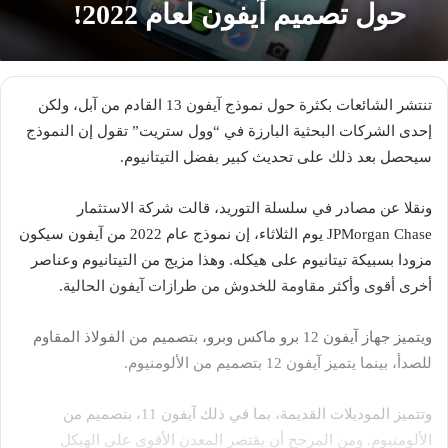
حول تصميم آيفون لعام 2022!
تنتشر الشائعات بكثرة حول نموذج آيفون 13 القادم من آبل، ولكن
إحدى الشركات البحثية البارزة في “وول ستريت” تقول إن النموذج
سيحصل بعد ذلك على تحديث كبير بفضل التيتانيوم.
ونقلا عن مصادر في سلسلة التوريد، قالت شركة الاستثمار
JPMorgan Chase يوم الثلاثاء، إن نموذج عام 2022 من آيفون سيكون
مزودا بسبيكة تيتانيوم على هيكله. وهذا مزيج من التيتانيوم وعناصر
أخرى أقوى وأكثر مقاومة للخدوش من طرازات آيفون الحالية.
ويتميز جهاز آيفون 12 برو ماكس وبرو، بتصميم من الفولاذ المقاوم
للصدأ، بينما يتميز آيفون 12 بتصميم من الألومنيوم.
وتتميز الموديلات القديمة، بما في ذلك آيفون 11، بتصميم من
الألومنيوم. ومن المرجح أن يقتصر المعدن الأقوى على الهيكل