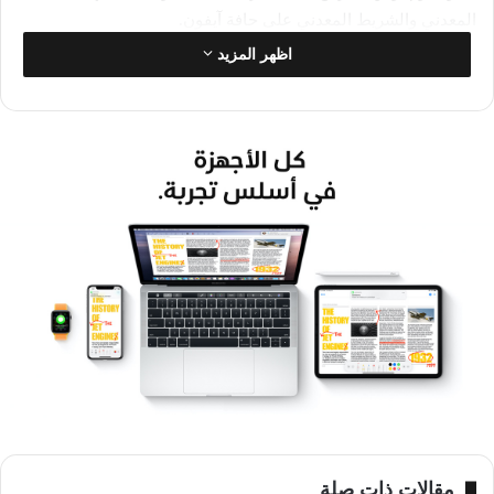
المعدني والشريط المعدني على حافة آيفون.
اظهر المزيد
ومن المرجح أن يظل الجزء الأمامي والخلفي من آيفون 14، أو أيا كان
ما يقرره العملاق التكنولوجي استخدامه كتسمية، كزجاج للشحن
اللاسلكي.
وأضافت آبل مؤخرا إلى خط MagSafe الخاص بها من الملحقات، بما
في ذلك علبة وشاحن وحزمة بطارية خارجية. ورُصد تقرير الاستثمار
لأول مرة بواسطة AppleInsider وMacRumors.
ولم ترد آبل بعد على طلب للتعليق من DailyMail.com.
وبالإضافة إلى ذلك، من المرجح أن تحصل نسخة 2022 من آيفون
على إعادة تصميم كبيرة، في حين من المتوقع أن يبدو آيفون 13
مشابها لجهاز آيفون 12 الحالي.
وفي وقت سابق من هذا الشهر، أظهرت صور مسربة لجهاز يُزعم أنه
مقالات ذات صلة