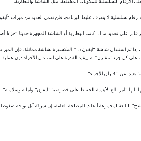
لى الأرقام التسلسلية للمكونات المختلفة، مثل الشاشة والبطارية.
 أرقام تسلسلية لا يتعرف عليها البرنامج، فلن تعمل العديد من ميزات “آي
در على تحديد ما إذا كانت البطارية أو الشاشة المجهزة حديثا “جزءا أصلي
وكشف اختبار iFixit أنه مع قيود “إقران الأجزاء” الحالية، إذا تم استبدال شاشة 
 على كل جزء “مقترن” به ويقيد القدرة على استبدال الأجزاء دون عملية 
بعيدا عن “اقتران الأجزاء”.
 بأنها “أمر بالغ الأهمية للحفاظ على خصوصية “آيفون” وأمانه وسلامته”.
صلاح” التابعة لمجموعة أبحاث المصلحة العامة، إن شركة آبل تواجه ضغوطا ت