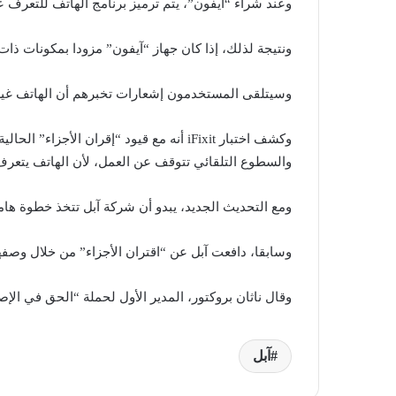
وعند شراء “آيفون”، يتم ترميز برنامج الهاتف للتعرف ع
ونتيجة لذلك، إذا كان جهاز “آيفون” مزودا بمكونات ذات
وسيتلقى المستخدمون إشعارات تخبرهم أن الهاتف غير قا
والسطوع التلقائي تتوقف عن العمل، لأن الهاتف يتعرف
ومع التحديث الجديد، يبدو أن شركة آبل تتخذ خطوة هامة 
وسابقا، دافعت آبل عن “اقتران الأجزاء” من خلال وصفها
وقال ناثان بروكتور، المدير الأول لحملة “الحق في الإ
آبل