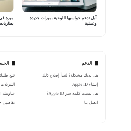
آبل تدعم حواسبها اللوحية بميزات جديدة
وعملية
بطاريات
الدعم
الحس
هل لديك مشكلة؟ لنبدأ إصلاح ذلك
تتبع طلبك
إنشاء Apple ID
التنزيلات
هل نسيت كلمة سر Apple ID؟
عناوينك على 
اتصل بنا
تفاصيل حسا