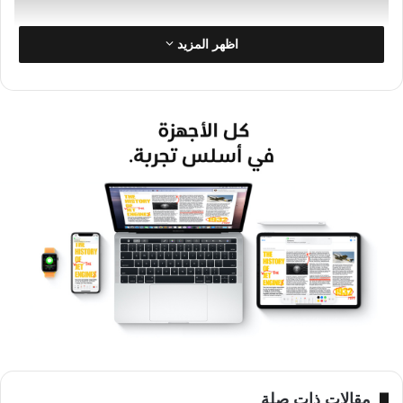
اظهر المزيد
كما يظهر في أحد الفيديوهات التي قورن فيها النموذج المذكور
بهاتف “آيفون برو-12” الحالي أن الإطار المخصص للكاميرا الأمامية
وحساساتها على شاشة “آيفون-13” المنتظر سيكون أصغر من ذلك
الموجود في هواتف “آيفون-12” الحالية، ما سينعكس على زيادة
مساحة الشاشة فيه.
كما يظهر في الفيديو أن التصميم الخارجي وشكل الإطارات المحيطة
بهيكل هاتف”آيفون-13″، وتوضع الأزرار على الهيكل لن يختلف عما
هو عليه في هواتف “آيفون-12” الحالية.
ومن المنتظر أن تطلق شركة آبل هواتف “آيفون-13” في سبتمبر
القادم، وتبعا لمصادر في الشركة فإن هذه الأجهزة ستزود بمعالجات
A15 Bionic التي تطورها شركتهم، وبشاشات عالية التردد، والعديد
مقالات ذات صلة