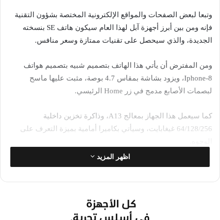
وتبعا لبعض الصفحات والمواقع الإلكترونية المختصة بشؤون التقنية
فإنه ومن بين أبرز أجهزة آبل لهذا العام سيكون هاتف SE بنسخته
الجديدة، والذي سيحصل على تقنيات ممتازة وسعر منافس.
ومن المفترض أن يأتي هذا الهاتف بتصميم شبيه بتصميم هواتف
Iphone-8، ويزود بشاشة بمقاس 4.7 بوصة، مثبت عليها ماسح
لبصمات الأصابع مدمج في زر Home الرئيسي.
كما سيعمل هذا الجهاز بمعالج A13، وذاكرة تخزين داخلية
64/128/256 غيغابايت، وسيأتي بكاميرا أمامية بميزة التعرف على
الوجوه.
اظهر المزيد