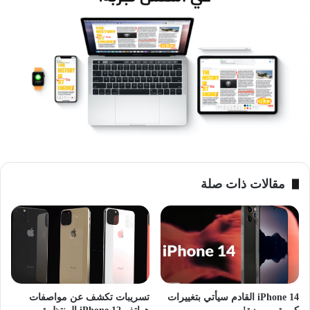
ويتوقع أن تطلق آبل هذا العام أيضا 3 نسخ من هواتف iPhone 12،
نسخة مزودة بشاشة OLED بمقاس 5.4 بوصة، ونسخة أخرى بشاشة
OLED بمقاس 6.7 بوصة، وفيه كاميرا أساسية ثلاثية العدسة، مزودة
بمستشعر 3D TOF، ونسخة ثالثة مزودة بكاميرا مزدوجة العدسة.
مقالات ذات صلة
وأشار موقع 9to5mac أيضا إلى أن آبل قد تطلق عام 2020 نسخا
جديدة من حواسب MacBook، ستكون نسخة مطورة عن حواسب
MacBook Pro-16 الحالية، وستزود بمعالجات Intel Core من الجيل
التاسع، بتردد يصل إلى 4.8 غيغاهيرتز، مع ميزة Turbo Boost.
آبل
آيفون
iPhone 14 القادم سيأتي بتغييرات
تسريبات تكشف عن مواصفات