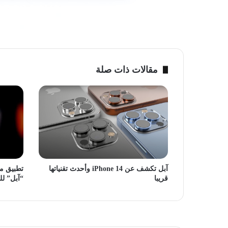
مقالات ذات صلة
آبل تكشف عن iPhone 14 وأحدث تقنياتها
تطبيق 
قريبا
“آبل” لل