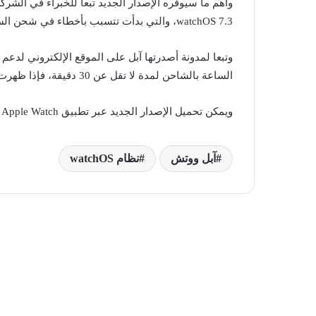
watchOS 7.3، والتي بدأت تتسبب بأخطاء في شحن الساعات مع وضعية Power Reserve.
الساعة بالشاحن لمدة لا تقل عن 30 دقيقة، فإذا ظهرت مشاكل بالشحن يمكنهم التواصل مع خدمة الدعم الفني التابعة للشركة للحصول على التعليمات لمعالجتها.
ويمكن تحميل الإصدار الجديد عبر تطبيق Apple Watch الخاص بهواتف آيفون، وبعد تحميله سيوفر دعما لساعات Apple Watch Series 5 و Apple Watch SE.
آبل ووتش
نظام watchOS