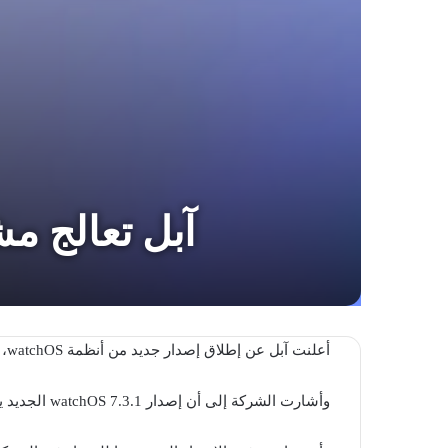
آبل تعالج م
أعلنت آبل عن إطلاق إصدار جديد من أنظمة watchOS، لمعالجة مشكلة كان يعاني منها بعض مستخدمي ساعات Apple Watch Series 5.
وأشارت الشركة إلى أن إصدار watchOS 7.3.1 الجديد يعد نسخة مطورة قليلا عن إصدار watchOS 7 الذي أطلق منذ مدة.