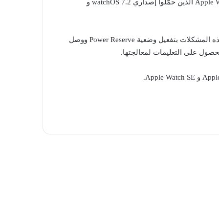
وأهم ما سيوفره الإصدار الجديد تبعا للخبراء في الشركة هو أنه سيعالج المشكلات التي عانى منها بعض مستخدمي Apple Watch Series 5 الذين حمّلوا إصداري watchOS 7.2 و
وتبعا لمدونة أصدرتها آبل على الموقع الإلكتروني لدعم العملاء فإن مالكي الساعات المذكورة يمكنهم أن يتحققوا من وجود مثل هذه المشكلات بتفعيل وضعية Power Reserve ووصل