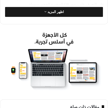
على التعرف على رموز QR الصغيرة الحجم بسهولة.
اظهر المزيد
كما عالجت هذه النسخ مشكلات الصور في صيغ HDR بالنسبة
لكاميرات هواتف آيفون، ويعض مشكلات لوحات المفاتيح في تلك
الأجهزة، وخصوصا مشكلات اللغة أثناء كتابة الرسائل النصية، إضافة
إلى المشكلات التي كانت تواحه بعض المستخدمين بالرد على
المكالمات عندما تكون الشاشة مقفلة.
وفي قائمة الإعدادات في نسختي أنظمة التشغيل الجديدتين بات
بإمكان المستخدم تحديد السماعات المرتبطة مع جهازه عبر البلوتوث
لتقوم السماعات بعرض الإشعارات الصوتية.
آبل
نظام iOS
مقالات ذات صلة