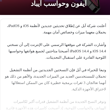
آيفون وحواسب آيباد
أعلنت شركة آبل عن إطلاق تحديثين جديدين لأنظمة iOS و iPadOS،
يحملان معهما ميزات وخصائص أمان مهمة.
وأشارت الشركة في موقعها الرسمي على الإنترنت إلى أن نسختي
iOS 14.4 و iPadOS 14.4 أصبحتا متاحتين لجميع هواتفها وحواسبها
اللوحية القادرة على استقبال التحديثات.
وتبعا للخبراء في آبل فإن النسختين الجديدتين من أنظمة التشغيل
تحملان للمستخدمين العديد من الميزات الجديدة، والأهم من ذلك هو
أنهما تعالجان 3 ثغرات برمجية خطيرة كان من الممكن استغلالها
لاختراق الأجهزة الذكية.
وتوفر النسخ الجديدة من أنظمة التشغيل قدرات أكبر لكاميرات
الهواتف والحواسب اللوحية، إذ أصبحت كاميرات هذه الأجهزة قادرة