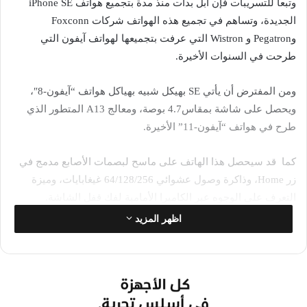
وتبعا للتسريبات فإن آبل بدأت منذ مدة بتجميع هواتف iPhone SE
الجديدة، وتساهم في تجميع هذه الهواتف شركات Foxconn
وPegatron و Wistron التي عرفت بتجميعها لهواتف آيفون التي
طرحت في السنوات الأخيرة.
ومن المفترض أن يأتي SE بهيكل شبيه بهياكل هواتف “آيفون-8″،
ويحصل على شاشة بمقاس4.7 بوصة، ومعالج A13 المتطور الذي
طرح في هواتف “آيفون-11” الأخيرة.
كما قد سيحصل هذا الهاتف على ماسح لبصمات الأصابع مدمج في
زر Home، وذاكرة وصول عشوائي 64/128/256 غيغابايات، وميزة
التعرف على الوجوه عبر الكاميرا الأمامية لفك قفل الشاشة.
اظهر المزيد
وكانت آبل قد طرحت آخر نموذج من هواتف iPhone SE عام 2016،
بمواصفات قريبة من مواصفات هواتف iPhone 6s، وسعر 399 دولارا،
ما جعله من أكثر هواتفها رواجا وانتشارا.