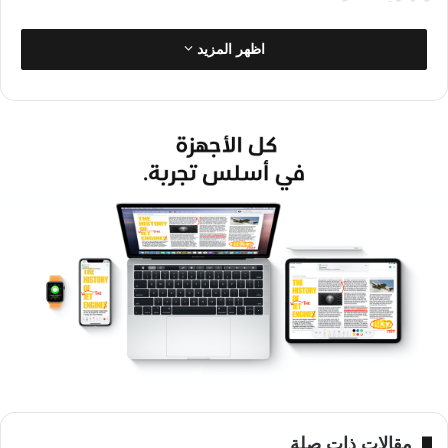
ومن المتوقع أن تعلن آبل خلال الحدث أيضا عن هاتف iPhone SE 3
اظهر المزيد
المنتظر الذي سيكون قادرا على العمل مع شبكات 5G، وحاسب iPad
Air بشاشة OLED، ونموذجين من حواسب Mac mini و iMac
مجهزين بمعالجات M1 Pro الحديثة.
وقد يشهد الحدث أيضا الكشف عن أول نظارات واقع معزز طورتها
آبل وسرّبت بعض ميزاتها خلال العامين الأخيرين.
مقالات ذات صلة