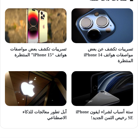
آبل
آبل ووتش
آيباد
آيربود
آيفون
آيماك
ماك بوك برو
نظارة آبل
تسريبات تكشف عن بعض
تسريبات تكشف بعض مواصفات
مواصفات هواتف iPhone 14
هواتف “iPhone 15” المنتظرة
المنتظرة
ستة أسباب لشراء ايفون iPhone
آبل تطور معالجات للذكاء
SE رخيص الثمن الجديد!
الاصطناعي